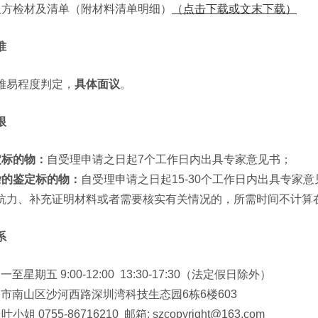
告双方检材及清单（附材料清单明细）
（点击下载或文末下载）
准
难易程度判定，
具体面议
。
限
定标的物：
自受理申请之日起7个工作日内出具专家意见书；
杂的鉴定标的物：
自受理申请之日起15-30个工作日内出具专家意
抗力、补充证明材料或者需要核实有关情况的，所需时间不计算
系
一至星期五 9:00-12:00 13:30-17:30（法定假日除外）
市南山区沙河西路深圳湾科技生态园6栋6楼603
:
叶小姐 0755-86716210 邮箱: szcopyright@163.com