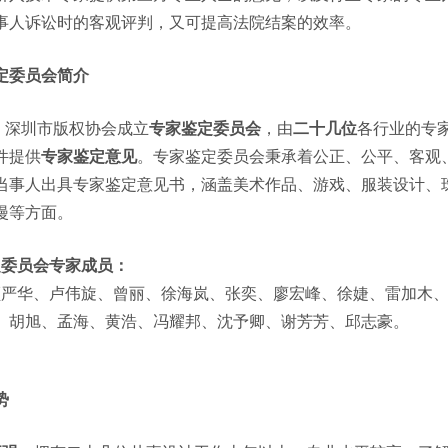
事人诉讼时的客观评判，又可提高法院结案的效率。
定委员会简介
，深圳市版权协会成立
专家鉴定委员会
，由
二十几位
各行业的专
件提供
专家鉴定意见
。专家鉴定委员会秉承着公正、公平、客观
当事人出具专家鉴定意见书，涵盖美术作品、游戏、服装设计、
漫等方面。
委员会专家成员：
华、卢伟旋、曾丽、徐海岚、张奕、廖宏峰、徐婕、雷加木、
、胡旭、孟海、黄浩、冯耀邦、沈予卿、谢芳芳、邱志豪。
势