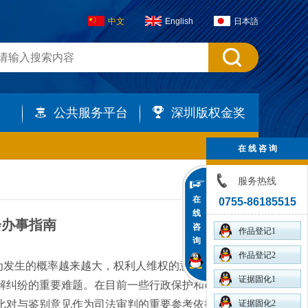
中文
English
日本語
公共服务平台
深圳版权金奖
在 线 咨 询
服务热线
在
0755-86185515
线
会办事指南
咨
作品登记1
询
作品登记2
为发生的概率越来越大，权利人维权的意识也不断
证据固化1
解纠纷的重要难题。在目前一些行政保护和司法实
比对与鉴别意见作为司法审判的重要参考依据，既
证据固化2