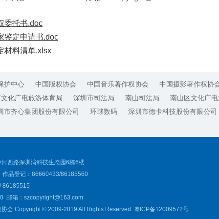
委托书.doc
鉴定申请书.doc
材料清单.xlsx
保护中心
中国版权协会
中国音乐著作权协会
中国摄影著作权协
市文化广电旅游体育局
深圳市司法局
南山司法局
南山区文化广电
圳市齐心集团股份有限公司
环球数码
深圳市德卡科技股份有限公司
河西路深圳湾科技生态园6栋6楼
作品登记：86660433/86185560
86185515
0 邮箱：szcopyright@163.com
yright © 2009-2019 All Rights Reserved.
粤ICP备12009572号