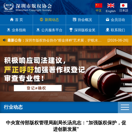
中文
日本語
English
首 页
新闻动态
协会概况
会员活动
业务指南
公共服务平台
深圳版权金奖
联系我们
最新公告：
深圳市版权协会协办“熔金择粹”艺术展，护航水贝珠宝原创设计京城亮相
[2026-06-26]
全球版权资讯本周动态（2026. 2. 28–3. 6）
[2026-03-06]
喜报 | 我会常务副会长陈彦及5名会员单位代表成功入库广东省版权专家库省内专家
[2025-12-31]
市版权协会获评市级知识产权公共服务网点，以新身份助力版权产业创新
[2025-12-19]
市版权协会助推深圳六家企业亮相版博会广东省馆，展现版权风采
[2025-10-17]
陈彦常务副会长出席粤港澳大湾区音乐作品著作权交流合作会议——探讨音乐版权如何推动文体产业高质量发展
[2025-10-17]
大方“开麦”！深圳这群年轻人聚在一起只为……
[2025-10-11]
行业动态
深圳市知识产权公共服务进园区系列活动在南山区智恒产业园成功举办
[2025-10-11]
中央宣传部版权管理局副局长汤兆志：“加强版权保护，促
深圳市盐田区成功举办2025年知识产权公共服务宣讲活动
[2025-09-26]
进创新发展”