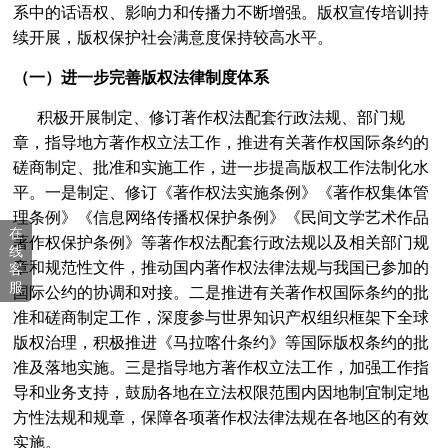
系中的话语权、影响力和传播力不断增强。版权宣传培训持
关于召开2022年度深圳市企业软件正版化培训的通知
[2022-09-22]
续开展，版权保护社会满意度保持较高水平。
深圳市知识产权局关于组织开展2022年中国版权金奖申报的通知
[2022-08-11]
（一）进一步完善版权法律制度体系
转发｜国家版权局关于开展2022年中国版权金奖评选表彰工作的通知
[2022-07-11]
积极开展制定、修订著作权法配套行政法规、部门规
《深圳经济特区矛盾纠纷多元化解条例》
[2022-05-24]
章，指导地方著作权立法工作，推进有关著作权国际条约的
磋商制定、批准和实施工作，进一步提高版权工作法制化水
速来，深圳市版权纠纷人民调解委员会公开征集调解员啦~
[2022-05-06]
平。一是制定、修订《著作权法实施条例》《著作权集体管
中央宣传部版权管理局副局长汤兆志：“加强版权保护，促进创新发展”
[2022-04-24]
理条例》《信息网络传播权保护条例》《民间文学艺术作品
在
著作权保护条例》等著作权法配套行政法规以及相关部门规
三大成果，三大活动，版权协会承办的南山区2022知识产权宣传周“云活动”火热进行中！
[2022-04-20]
线
章和规范性文件，推动国内著作权法律法规与我国已参加的
客
第十届“深圳版权金奖”获奖名单出炉，这26位版权工作者摘得奖项。
[2022-04-06]
服
国际公约的协调和对接。二是推进有关著作权国际条约的批
冬奥版权保护工作取得阶段性成效 北京快判首例制售盗版冰墩墩、雪容融案 嫌疑人获刑一年
[2022-02-16]
准和磋商制定工作，深度参与世界知识产权组织框架下全球
版权治理，积极推进《马拉喀什条约》等国际版权条约的批
信息网络传播权保护条例
[2016-07-01]
准及落地实施。三是指导地方著作权立法工作，加强工作指
导和业务支持，鼓励各地在立法权限范围内因地制宜制定地
方性法规和规章，保障各项著作权法律法规在各地区的有效
实施。