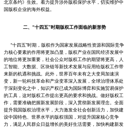
北京条约》生效。着力提升涉外版权保护水平，切实维护中
喜报 | 荔秀服饰文化街区知识产权保护工作站获评“优秀”等级
[2023-04-24]
国版权企业的海外权益。
深圳版权协会数字化升级，打造数字时代下的版权公共服务平台
[2023-04-24]
深圳市版权协会成功举办两场专业论坛，推动知识产权意识提升
[2023-04-24]
二、“十四五”时期版权工作面临的新形势
“积木像素”惊艳亮相！自助式元宇宙数字展厅编辑系统开启内容创意行业的数字化未来
[2023-04-24]
“十四五”时期，版权作为国家发展战略性资源和国际竞争
元宇宙与AI绘画相遇！《不存在美术馆》开启数字艺术新纪元
[2023-04-24]
力核心要素的作用将更加凸显，版权产业在国民经济发展中
喜报 | 版权协会获颁5A级社会组织牌匾与证书
[2023-04-14]
的地位将更加重要，社会公众对版权工作的期望将更高，人
喜报 | 市版权协会荣获市社会组织总会“优秀会员单位”称号
[2023-03-24]
工智能、大数据、区块链等新技术发展与应用给版权工作带
来新的机遇和挑战。此外，世界百年未有之大变局加速演
行业交流 | 市版权协会助力横岗眼镜知识产权保护工作站筹备
[2023-03-24]
变，新一轮科技革命和产业变革深入发展，全球治理体系处
党建活动 | 市版权协会党支部及入党积极分子学习两会精神
[2023-03-24]
于深刻变化之中，知识产权已成为国际博弈和实施贸易保护
的工具，这对版权工作提出更高的要求和挑战。做好版权工
深圳市龙岗区人民法院知识产权庭一行莅临我会参观交流
[2023-03-17]
作，需要准确把握新发展阶段，深入贯彻新发展理念。全面
深圳市版权协会第五届会员代表大会第二次会议及春茗会顺利落幕
[2023-02-24]
提升我国版权治理水平，大力激发全社会创新活力，加快建
推动知识产权高质量发展——知识产权意识提升宣传推广会成功召开
[2023-02-24]
设中国特色、世界水平的版权强国，对提升国家核心竞争
力，满足人民群众日益增长的美好生活需要，加快构建新发
推进版权强国建设 ——第十届“深圳版权金奖”颁奖典礼顺利举办
[2023-02-24]