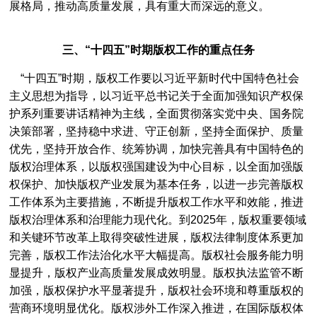
展格局，推动高质量发展，具有重大而深远的意义。
活动报名 | “第27届香港国际影视展”开始报名啦~
[2023-02-06]
深圳市市场监督管理局关于开展参展作品著作权免费登记服务的通知
[2022-12-23]
三、“十四五”时期版权工作的重点任务
深圳市市直机关软件正版化培训会成功举办
[2022-12-14]
“十四五”时期，版权工作要以习近平新时代中国特色社会
稳步推进、不断提升 | 2022年深圳市企业软件正版化培训会顺利开展
[2022-10-21]
主义思想为指导，以习近平总书记关于全面加强知识产权保
护系列重要讲话精神为主线，全面贯彻落实党中央、国务院
转发：深圳市市场监督管理局关于组织参加第二十四届中国国际高新技术成果交易会的通知
[2022-10-14]
决策部署，坚持稳中求进、守正创新，坚持全面保护、质量
2023年1月1日起施行，《广东省版权条例》已公布
[2022-10-10]
优先，坚持开放合作、统筹协调，加快完善具有中国特色的
版权治理体系，以版权强国建设为中心目标，以全面加强版
活动集锦 | 市版权协会9月份活动一睹为快
[2022-10-10]
权保护、加快版权产业发展为基本任务，以进一步完善版权
关于组织召开2022年度企业软件正版化培训的通知
[2022-10-10]
工作体系为主要措施，不断提升版权工作水平和效能，推进
将行业需求和问题放在首位│市版权协会第五届理事会第二次会议成功召开
[2022-09-30]
版权治理体系和治理能力现代化。到2025年，版权重要领域
和关键环节改革上取得突破性进展，版权法律制度体系更加
提高社会正版工作意识 | 2022年深圳市企业软件正版化培训成功举办
[2022-09-30]
完善，版权工作法治化水平大幅提高。版权社会服务能力明
深圳版权实务交流会第一期 ▏短视频直播游戏平台著作权保护研讨交流会成功召开
[2022-09-27]
显提升，版权产业高质量发展成效明显。版权执法监管不断
加强，版权保护水平显著提升，版权社会环境和尊重版权的
合作再深入，共谱新和谐│ 龙华区人民法院到市版权协会调研交流
[2022-09-27]
营商环境明显优化。版权涉外工作深入推进，在国际版权体
提升多元化纠纷解决能力， 市调委会成功举办行业性、专业性（版权）人民调解工作培训
[2022-09-25]