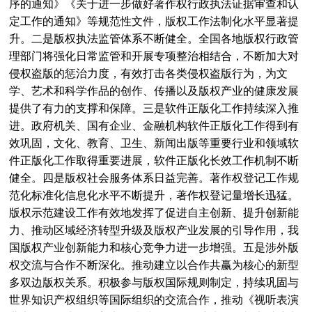
序的通知》《关于进一步做好著作权行政执法证据审查和认
从《哪吒2》破纪录，看一场价值百亿的IP保卫战
[2025-02-14]
定工作的通知》等规范性文件，版权工作法制化水平显著提
深圳市市场监督管理局关于公开征集深圳市2024年度知识产权十大事件的通知
[2025-01-10]
升。二是版权执法监管体系不断健全。全国各地版权行政管
理部门将强化日常监管和开展专项整治相结合，不断加大对
第三届深圳市版权协会专家鉴定委员会鉴定专家名单公示
[2025-01-10]
侵权盗版的惩治力度，有效打击各类侵权盗版行为，为文
盘点2024的版权记忆：百舸争流 逐梦笃行
[2025-01-03]
学、艺术和科学作品的创作、传播以及版权产业的健康发展
报名通知 | 2024年香港秋季电子产品展
[2024-09-12]
提供了有力的支撑和保障。三是软件正版化工作持续深入推
进。政府机关、国有企业、金融机构软件正版化工作得到有
邀请函 | 深圳市版权协会珠宝专业委员会诚邀您观展
[2024-09-12]
效巩固，文化、教育、卫生、新闻出版等重要行业和领域软
盐田区2024年现代时尚产业版权知识宣传活动
[2024-08-23]
件正版化工作取得重要进展，软件正版化长效工作机制不断
健全。四是版权社会服务体系日益完善。著作权登记工作规
版权保护与文化传承：珠宝行业合作与知识产权的共同守护
[2024-07-12]
范化标准化信息化水平不断提升，著作权登记量增长迅猛。
市版权协会助力文博会，连续7年提供版权相关服务
[2023-06-16]
版权示范建设工作有效地发挥了促进自主创新、提升创新能
揭牌了！市版权协会积极参与筹备组建全市首个国家地理标志知识产权保护工作站，在昨日揭牌
[2023-06-16]
力、推动区域经济转型升级及版权产业发展的引导作用，我
国版权产业创新能力和核心竞争力进一步增强。五是涉外版
深圳市市场监督管理局关于开展参展作品 著作权免费登记服务的通知
[2023-05-31]
权交流与合作不断深化。推动建立以合作共赢为核心的新型
加固企业知识产权壁垒|《原创服饰确权与证据的分享》培训会成功举办
[2023-05-19]
多双边版权关系。积极参与版权国际规则制定，持续巩固与
世界知识产权组织等国际组织的交流合作，推动《视听表演
司法知产全保护 | 南山区法院知识产权庭走进荔秀服饰知识产权保护工作站
[2023-05-19]