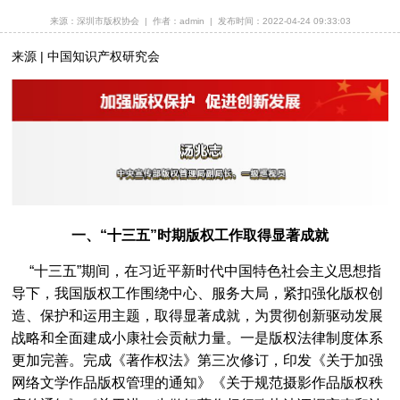
深圳市版权纠纷人民调解委员会换届聘任仪式暨调解员业务培训成功举办
[2025-09-12]
来源：深圳市版权协会
|
作者：admin
|
发布时间：2022-04-24 09:33:03
深圳市版权纠纷人民调解委员会第四届调解员名单公示
[2025-09-12]
来源 | 中国知识产权研究会
关于征集第十届中国国际版权博览会广东省馆参展作品与企业的通知
[2025-08-15]
同心同向绘蓝图，专业深耕立标杆 | 市版权协会第五届常务理事会第七次会议圆满召开
[2025-08-15]
立即报名｜香港书展盛宴：对话龙应台×冯唐×徐则臣×许子东，探秘「饮食未来」主题展
[2025-07-07]
深圳市市场监督管理局关于发布2025年度知识产权领域专项资金（保护类）评审制项目申报指南的通知
[2025-06-06]
深圳市市场监督管理局关于开展深圳市2025年知识产权领域专项资金核准制项目申报工作的通知
[2025-06-06]
《广东省版权专家库管理办法（试行）》正式发布
[2025-05-27]
一、“十三五”时期版权工作取得显著成就
深圳市版权协会进驻第二十一届文博会版权工作站
[2025-05-23]
“十三五”期间，在习近平新时代中国特色社会主义思想指
“知识产权与音乐：感受知识产权的节拍” 知识产权宣传周主题活动在深圳大学成功举办
[2025-04-25]
导下，我国版权工作围绕中心、服务大局，紧扣强化版权创
造、保护和运用主题，取得显著成就，为贯彻创新驱动发展
报名倒计时 | 香港国际授权展×亚洲授权业会议！席位有限，立即锁定→
[2025-03-26]
战略和全面建成小康社会贡献力量。一是版权法律制度体系
会员风采 | 家喻户晓，孩子爱看 ~这部高收视精品动画，来自深圳！ | 城市英雄191期
[2025-03-13]
更加完善。完成《著作权法》第三次修订，印发《关于加强
闲说版权# 哪吒动画同人爆改现象
[2025-02-28]
网络文学作品版权管理的通知》《关于规范摄影作品版权秩