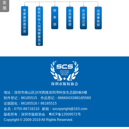
深圳市版权纠纷人民调解委员会第四届调解员名单公示
[2025-09-12]
客
服
关于征集第十届中国国际版权博览会广东省馆参展作品与企业的通知
[2025-08-15]
同心同向绘蓝图，专业深耕立标杆 | 市版权协会第五届常务理事会第七次会议圆满召开
[2025-08-15]
立即报名｜香港书展盛宴：对话龙应台×冯唐×徐则臣×许子东，探秘「饮食未来」主题展
[2025-07-07]
深圳市市场监督管理局关于发布2025年度知识产权领域专项资金（保护类）评审制项目申报指南的通知
[2025-06-06]
深圳市市场监督管理局关于开展深圳市2025年知识产权领域专项资金核准制项目申报工作的通知
[2025-06-06]
《广东省版权专家库管理办法（试行）》正式发布
[2025-05-27]
深圳市版权协会进驻第二十一届文博会版权工作站
[2025-05-23]
“知识产权与音乐：感受知识产权的节拍” 知识产权宣传周主题活动在深圳大学成功举办
[2025-04-25]
报名倒计时 | 香港国际授权展×亚洲授权业会议！席位有限，立即锁定→
[2025-03-26]
地址：深圳市南山区沙河西路深圳湾科技生态园6栋6楼
软件登记：86185515 作品登记：86660433/86185560
会员风采 | 家喻户晓，孩子爱看 ~这部高收视精品动画，来自深圳！ | 城市英雄191期
[2025-03-13]
证据固化：86185516 / 86185515
会员：0755-86716210 邮箱：szcopyright@163.com
闲说版权# 哪吒动画同人爆改现象
[2025-02-28]
版权所有：深圳市版权协会
粤ICP备12009572号
Copyright © 2009-2019 All Rights Reserved.
从《哪吒2》破纪录，看一场价值百亿的IP保卫战
[2025-02-14]