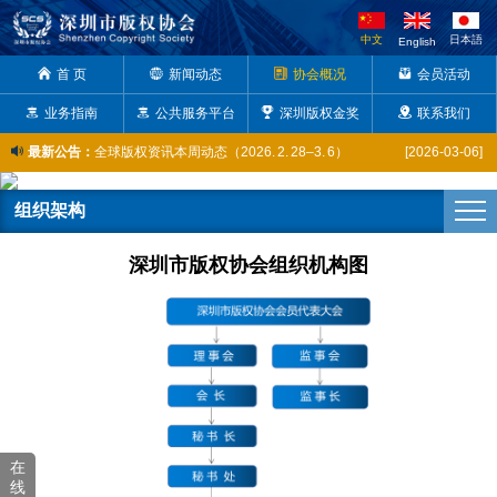
中文
日本語
English
首 页
信息网络传播权保护条例
新闻动态
协会概况
[2016-07-01]
会员活动
业务指南
公共服务平台
深圳版权金奖
深圳市版权协会协办“熔金择粹”艺术展，护航水贝珠宝原创设计京城亮相
[2026-06-26]
联系我们
最新公告：
全球版权资讯本周动态（2026. 2. 28–3. 6）
[2026-03-06]
喜报 | 我会常务副会长陈彦及5名会员单位代表成功入库广东省版权专家库省内专家
[2025-12-31]
组织架构
市版权协会获评市级知识产权公共服务网点，以新身份助力版权产业创新
[2025-12-19]
深圳市版权协会组织机构图
市版权协会助推深圳六家企业亮相版博会广东省馆，展现版权风采
[2025-10-17]
陈彦常务副会长出席粤港澳大湾区音乐作品著作权交流合作会议——探讨音乐版权如何推动文体产业高质量发展
[2025-10-17]
大方“开麦”！深圳这群年轻人聚在一起只为……
[2025-10-11]
深圳市知识产权公共服务进园区系列活动在南山区智恒产业园成功举办
[2025-10-11]
深圳市盐田区成功举办2025年知识产权公共服务宣讲活动
[2025-09-26]
深圳市版权纠纷人民调解委员会换届聘任仪式暨调解员业务培训成功举办
[2025-09-12]
在
线