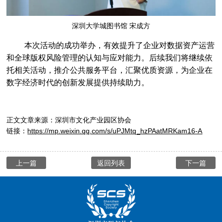
关于召开2022年度深圳市企业软件正版化培训的通知
[2022-09-22]
深圳大学城图书馆 宋成方
深圳市知识产权局关于组织开展2022年中国版权金奖申报的通知
[2022-08-11]
本次活动的成功举办，有效提升了企业对数据资产运营
转发｜国家版权局关于开展2022年中国版权金奖评选表彰工作的通知
[2022-07-11]
和全球版权风险管理的认知与应对能力。后续我们将继续依
《深圳经济特区矛盾纠纷多元化解条例》
[2022-05-24]
托相关活动，推介公共服务平台，汇聚优质资源，为企业在
数字经济时代的创新发展提供持续助力。
速来，深圳市版权纠纷人民调解委员会公开征集调解员啦~
[2022-05-06]
中央宣传部版权管理局副局长汤兆志：“加强版权保护，促进创新发展”
[2022-04-24]
正文文章来源：深圳市文化产业园区协会
三大成果，三大活动，版权协会承办的南山区2022知识产权宣传周“云活动”火热进行中！
[2022-04-20]
链接：
https://mp.weixin.qq.com/s/uPJMtq_hzPAatMRKam16-A
第十届“深圳版权金奖”获奖名单出炉，这26位版权工作者摘得奖项。
[2022-04-06]
冬奥版权保护工作取得阶段性成效 北京快判首例制售盗版冰墩墩、雪容融案 嫌疑人获刑一年
[2022-02-16]
上一篇
返回列表
下一篇
信息网络传播权保护条例
[2016-07-01]