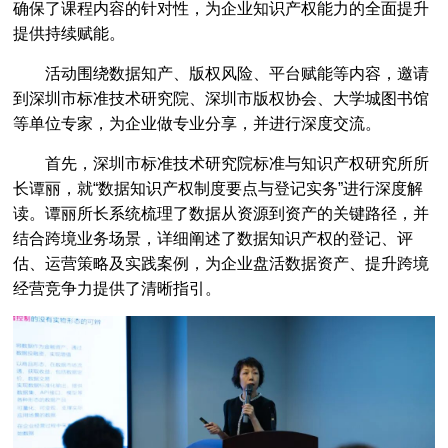
确保了课程内容的针对性，为企业知识产权能力的全面提升
从《哪吒2》破纪录，看一场价值百亿的IP保卫战
[2025-02-14]
提供持续赋能。
深圳市市场监督管理局关于公开征集深圳市2024年度知识产权十大事件的通知
[2025-01-10]
活动围绕数据知产、版权风险、平台赋能等内容，邀请
第三届深圳市版权协会专家鉴定委员会鉴定专家名单公示
[2025-01-10]
到深圳市标准技术研究院、深圳市版权协会、大学城图书馆
盘点2024的版权记忆：百舸争流 逐梦笃行
[2025-01-03]
等单位专家，为企业做专业分享，并进行深度交流。
报名通知 | 2024年香港秋季电子产品展
[2024-09-12]
首先，深圳市标准技术研究院标准与知识产权研究所所
邀请函 | 深圳市版权协会珠宝专业委员会诚邀您观展
[2024-09-12]
长谭丽，就“数据知识产权制度要点与登记实务”进行深度解
读。谭丽所长系统梳理了数据从资源到资产的关键路径，并
盐田区2024年现代时尚产业版权知识宣传活动
[2024-08-23]
结合跨境业务场景，详细阐述了数据知识产权的登记、评
版权保护与文化传承：珠宝行业合作与知识产权的共同守护
[2024-07-12]
估、运营策略及实践案例，为企业盘活数据资产、提升跨境
经营竞争力提供了清晰指引。
市版权协会助力文博会，连续7年提供版权相关服务
[2023-06-16]
揭牌了！市版权协会积极参与筹备组建全市首个国家地理标志知识产权保护工作站，在昨日揭牌
[2023-06-16]
深圳市市场监督管理局关于开展参展作品 著作权免费登记服务的通知
[2023-05-31]
加固企业知识产权壁垒|《原创服饰确权与证据的分享》培训会成功举办
[2023-05-19]
司法知产全保护 | 南山区法院知识产权庭走进荔秀服饰知识产权保护工作站
[2023-05-19]