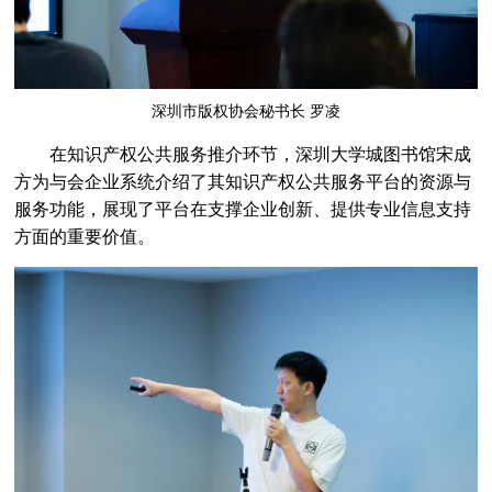
活动报名 | “第27届香港国际影视展”开始报名啦~
[2023-02-06]
深圳市市场监督管理局关于开展参展作品著作权免费登记服务的通知
[2022-12-23]
深圳市市直机关软件正版化培训会成功举办
[2022-12-14]
深圳市版权协会秘书长 罗凌
稳步推进、不断提升 | 2022年深圳市企业软件正版化培训会顺利开展
[2022-10-21]
在知识产权公共服务推介环节，深圳大学城图书馆宋成
方为与会企业系统介绍了其知识产权公共服务平台的资源与
转发：深圳市市场监督管理局关于组织参加第二十四届中国国际高新技术成果交易会的通知
[2022-10-14]
服务功能，展现了平台在支撑企业创新、提供专业信息支持
2023年1月1日起施行，《广东省版权条例》已公布
[2022-10-10]
方面的重要价值。
活动集锦 | 市版权协会9月份活动一睹为快
[2022-10-10]
关于组织召开2022年度企业软件正版化培训的通知
[2022-10-10]
将行业需求和问题放在首位│市版权协会第五届理事会第二次会议成功召开
[2022-09-30]
提高社会正版工作意识 | 2022年深圳市企业软件正版化培训成功举办
[2022-09-30]
深圳版权实务交流会第一期 ▏短视频直播游戏平台著作权保护研讨交流会成功召开
[2022-09-27]
合作再深入，共谱新和谐│ 龙华区人民法院到市版权协会调研交流
[2022-09-27]
提升多元化纠纷解决能力， 市调委会成功举办行业性、专业性（版权）人民调解工作培训
[2022-09-25]