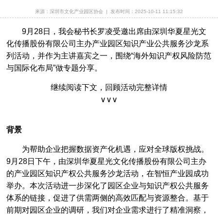
深圳市版权纠纷人民调解委员会换届聘任仪式暨调解员业务培训成功举办
[2025-09-12]
来源：深圳市文化产业园区协会
|
发布时间：2025-10-11 11:15:32
深圳市版权纠纷人民调解委员会第四届调解员名单公示
[2025-09-12]
9月28日，我会秘书长罗凌受邀出席由深圳华夏星光文
关于征集第十届中国国际版权博览会广东省馆参展作品与企业的通知
[2025-08-15]
化传播股份有限公司主办产业园区知识产业公共服务沙龙系
同心同向绘蓝图，专业深耕立标杆 | 市版权协会第五届常务理事会第七次会议圆满召开
[2025-08-15]
列活动，并作为主讲嘉宾之一，围绕“海外知识产权风险防范
与国际化布局”做专题分享。
立即报名｜香港书展盛宴：对话龙应台×冯唐×徐则臣×许子东，探秘「饮食未来」主题展
[2025-07-07]
继续阅读下文，回顾活动完整详情
深圳市市场监督管理局关于发布2025年度知识产权领域专项资金（保护类）评审制项目申报指南的通知
[2025-06-06]
∨∨∨
深圳市市场监督管理局关于开展深圳市2025年知识产权领域专项资金核准制项目申报工作的通知
[2025-06-06]
《广东省版权专家库管理办法（试行）》正式发布
[2025-05-27]
背景
深圳市版权协会进驻第二十一届文博会版权工作站
[2025-05-23]
为帮助企业把握数据资产化机遇，应对全球版权挑战。
“知识产权与音乐：感受知识产权的节拍” 知识产权宣传周主题活动在深圳大学成功举办
[2025-04-25]
9月28日下午，由深圳华夏星光文化传播股份有限公司主办
报名倒计时 | 香港国际授权展×亚洲授权业会议！席位有限，立即锁定→
[2025-03-26]
的产业园区知识产权公共服务沙龙活动，在智恒产业园成功
举办。本次活动进一步深化了园区企业与知识产权公共服务
会员风采 | 家喻户晓，孩子爱看 ~这部高收视精品动画，来自深圳！ | 城市英雄191期
[2025-03-13]
体系的链接，促进了供需两侧的高效匹配与资源整合。基于
闲说版权# 哪吒动画同人爆改现象
[2025-02-28]
前期对园区企业的调研，我们对企业需求进行了精准洞察，