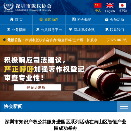
中文
日本語
English
首 页
新闻动态
协会概况
会员活动
业务指南
公共服务平台
深圳版权金奖
联系我们
最新公告：
深圳市版权协会协办“熔金择粹”艺术展，护航水贝珠宝原创设计京城亮相
[2026-06-26]
全球版权资讯本周动态（2026. 2. 28–3. 6）
[2026-03-06]
喜报 | 我会常务副会长陈彦及5名会员单位代表成功入库广东省版权专家库省内专家
[2025-12-31]
市版权协会获评市级知识产权公共服务网点，以新身份助力版权产业创新
[2025-12-19]
市版权协会助推深圳六家企业亮相版博会广东省馆，展现版权风采
[2025-10-17]
陈彦常务副会长出席粤港澳大湾区音乐作品著作权交流合作会议——探讨音乐版权如何推动文体产业高质量发展
[2025-10-17]
大方“开麦”！深圳这群年轻人聚在一起只为……
[2025-10-11]
协会新闻
深圳市知识产权公共服务进园区系列活动在南山区智恒产业园成功举办
[2025-10-11]
深圳市知识产权公共服务进园区系列活动在南山区智恒产业
深圳市盐田区成功举办2025年知识产权公共服务宣讲活动
[2025-09-26]
园成功举办