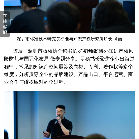
喜报 | 荔秀服饰文化街区知识产权保护工作站获评“优秀”等级
[2023-04-24]
在
深圳版权协会数字化升级，打造数字时代下的版权公共服务平台
[2023-04-24]
线
客
深圳市版权协会成功举办两场专业论坛，推动知识产权意识提升
[2023-04-24]
服
“积木像素”惊艳亮相！自助式元宇宙数字展厅编辑系统开启内容创意行业的数字化未来
[2023-04-24]
深圳市标准技术研究院标准与知识产权研究所所长 谭丽
元宇宙与AI绘画相遇！《不存在美术馆》开启数字艺术新纪元
[2023-04-24]
随后，深圳市版权协会秘书长罗凌围绕“海外知识产权风
险防范与国际化布局”做专题分享。罗秘书长聚焦企业出海过
喜报 | 版权协会获颁5A级社会组织牌匾与证书
[2023-04-14]
程中，常见的知识产权问题涉及商标、专利、著作权等多个
喜报 | 市版权协会荣获市社会组织总会“优秀会员单位”称号
[2023-03-24]
维度，分析贯穿企业的品牌建设、产品出口、平台运营、商
行业交流 | 市版权协会助力横岗眼镜知识产权保护工作站筹备
[2023-03-24]
业合作与维权应对的全过程。
党建活动 | 市版权协会党支部及入党积极分子学习两会精神
[2023-03-24]
深圳市龙岗区人民法院知识产权庭一行莅临我会参观交流
[2023-03-17]
深圳市版权协会第五届会员代表大会第二次会议及春茗会顺利落幕
[2023-02-24]
推动知识产权高质量发展——知识产权意识提升宣传推广会成功召开
[2023-02-24]
推进版权强国建设 ——第十届“深圳版权金奖”颁奖典礼顺利举办
[2023-02-24]