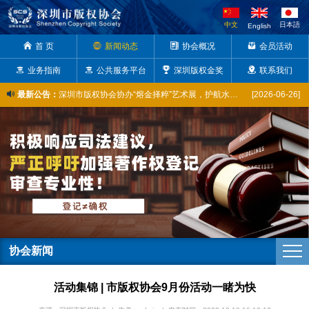
中文
日本語
English
首 页
新闻动态
协会概况
会员活动
业务指南
公共服务平台
深圳版权金奖
联系我们
最新公告：
深圳市版权协会协办“熔金择粹”艺术展，护航水贝珠宝原创设计京城亮相
[2026-06-26]
全球版权资讯本周动态（2026. 2. 28–3. 6）
[2026-03-06]
喜报 | 我会常务副会长陈彦及5名会员单位代表成功入库广东省版权专家库省内专家
[2025-12-31]
市版权协会获评市级知识产权公共服务网点，以新身份助力版权产业创新
[2025-12-19]
市版权协会助推深圳六家企业亮相版博会广东省馆，展现版权风采
[2025-10-17]
陈彦常务副会长出席粤港澳大湾区音乐作品著作权交流合作会议——探讨音乐版权如何推动文体产业高质量发展
[2025-10-17]
大方“开麦”！深圳这群年轻人聚在一起只为……
[2025-10-11]
协会新闻
深圳市知识产权公共服务进园区系列活动在南山区智恒产业园成功举办
[2025-10-11]
活动集锦 | 市版权协会9月份活动一睹为快
深圳市盐田区成功举办2025年知识产权公共服务宣讲活动
[2025-09-26]