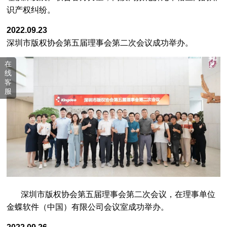
识产权纠纷。
活动报名 | “第27届香港国际影视展”开始报名啦~
[2023-02-06]
2022.09.23
深圳市市场监督管理局关于开展参展作品著作权免费登记服务的通知
[2022-12-23]
深圳市版权协会第五届理事会第二次会议成功举办。
深圳市市直机关软件正版化培训会成功举办
[2022-12-14]
在
稳步推进、不断提升 | 2022年深圳市企业软件正版化培训会顺利开展
[2022-10-21]
线
客
转发：深圳市市场监督管理局关于组织参加第二十四届中国国际高新技术成果交易会的通知
[2022-10-14]
服
2023年1月1日起施行，《广东省版权条例》已公布
[2022-10-10]
活动集锦 | 市版权协会9月份活动一睹为快
[2022-10-10]
关于组织召开2022年度企业软件正版化培训的通知
[2022-10-10]
将行业需求和问题放在首位│市版权协会第五届理事会第二次会议成功召开
[2022-09-30]
提高社会正版工作意识 | 2022年深圳市企业软件正版化培训成功举办
[2022-09-30]
深圳版权实务交流会第一期 ▏短视频直播游戏平台著作权保护研讨交流会成功召开
[2022-09-27]
深圳市版权协会第五届理事会第二次会议，在理事单位
金蝶软件（中国）有限公司会议室成功举办。
合作再深入，共谱新和谐│ 龙华区人民法院到市版权协会调研交流
[2022-09-27]
提升多元化纠纷解决能力， 市调委会成功举办行业性、专业性（版权）人民调解工作培训
[2022-09-25]