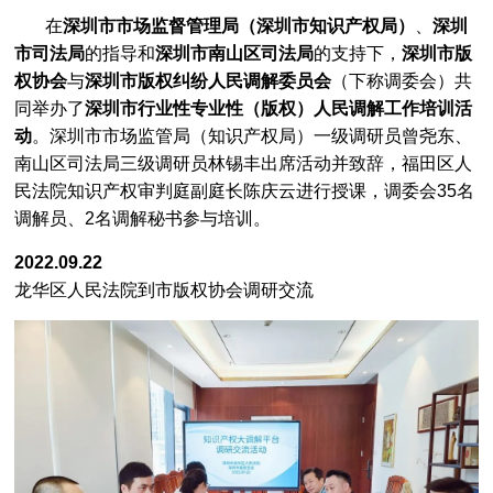
从《哪吒2》破纪录，看一场价值百亿的IP保卫战
[2025-02-14]
在
深圳市市场监督管理局（深圳市知识产权局）
、
深圳
深圳市市场监督管理局关于公开征集深圳市2024年度知识产权十大事件的通知
[2025-01-10]
市司法局
的指导和
深圳市南山区司法局
的支持下，
深圳市版
权协会
与
深圳市版权纠纷人民调解委员会
（下称调委会）共
第三届深圳市版权协会专家鉴定委员会鉴定专家名单公示
[2025-01-10]
同举办了
深圳市行业性专业性（版权）人民调解工作培训活
盘点2024的版权记忆：百舸争流 逐梦笃行
[2025-01-03]
动
。深圳市市场监管局（知识产权局）一级调研员曾尧东、
南山区司法局三级调研员林锡丰出席活动并致辞，福田区人
报名通知 | 2024年香港秋季电子产品展
[2024-09-12]
民法院知识产权审判庭副庭长陈庆云进行授课，调委会35名
邀请函 | 深圳市版权协会珠宝专业委员会诚邀您观展
[2024-09-12]
调解员、2名调解秘书参与培训。
盐田区2024年现代时尚产业版权知识宣传活动
[2024-08-23]
2022.09.22
版权保护与文化传承：珠宝行业合作与知识产权的共同守护
[2024-07-12]
龙华区人民法院到市版权协会调研交流
市版权协会助力文博会，连续7年提供版权相关服务
[2023-06-16]
揭牌了！市版权协会积极参与筹备组建全市首个国家地理标志知识产权保护工作站，在昨日揭牌
[2023-06-16]
深圳市市场监督管理局关于开展参展作品 著作权免费登记服务的通知
[2023-05-31]
加固企业知识产权壁垒|《原创服饰确权与证据的分享》培训会成功举办
[2023-05-19]
司法知产全保护 | 南山区法院知识产权庭走进荔秀服饰知识产权保护工作站
[2023-05-19]