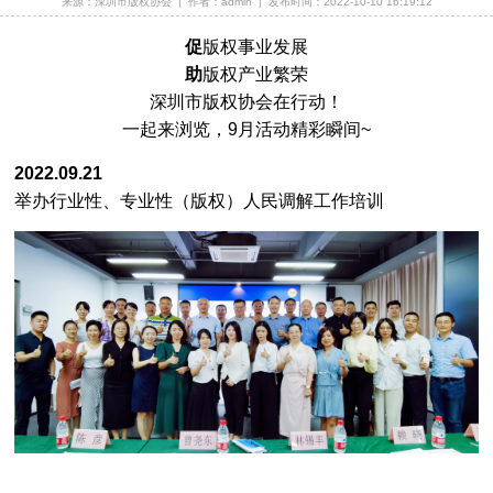
来源：深圳市版权协会
|
作者：admin
|
发布时间：2022-10-10 16:19:12
深圳市版权纠纷人民调解委员会换届聘任仪式暨调解员业务培训成功举办
[2025-09-12]
深圳市版权纠纷人民调解委员会第四届调解员名单公示
[2025-09-12]
促
版权事业发展
助
版权产业繁荣
关于征集第十届中国国际版权博览会广东省馆参展作品与企业的通知
[2025-08-15]
深圳市版权协会在行动！
同心同向绘蓝图，专业深耕立标杆 | 市版权协会第五届常务理事会第七次会议圆满召开
[2025-08-15]
一起来浏览，9月活动精彩瞬间~
立即报名｜香港书展盛宴：对话龙应台×冯唐×徐则臣×许子东，探秘「饮食未来」主题展
[2025-07-07]
2022.09.21
深圳市市场监督管理局关于发布2025年度知识产权领域专项资金（保护类）评审制项目申报指南的通知
[2025-06-06]
举办行业性、专业性（版权）人民调解工作培训
深圳市市场监督管理局关于开展深圳市2025年知识产权领域专项资金核准制项目申报工作的通知
[2025-06-06]
《广东省版权专家库管理办法（试行）》正式发布
[2025-05-27]
深圳市版权协会进驻第二十一届文博会版权工作站
[2025-05-23]
“知识产权与音乐：感受知识产权的节拍” 知识产权宣传周主题活动在深圳大学成功举办
[2025-04-25]
报名倒计时 | 香港国际授权展×亚洲授权业会议！席位有限，立即锁定→
[2025-03-26]
会员风采 | 家喻户晓，孩子爱看 ~这部高收视精品动画，来自深圳！ | 城市英雄191期
[2025-03-13]
闲说版权# 哪吒动画同人爆改现象
[2025-02-28]