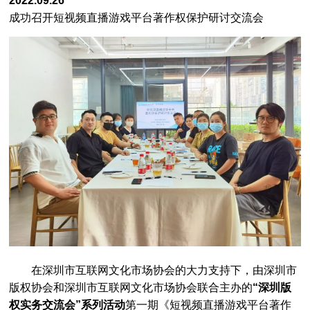
2022.09.26
成功召开短视频直播游戏平台著作权保护研讨交流会
关于召开2022年度深圳市企业软件正版化培训的通知
[2022-09-22]
深圳市知识产权局关于组织开展2022年中国版权金奖申报的通知
[2022-08-11]
转发｜国家版权局关于开展2022年中国版权金奖评选表彰工作的通知
[2022-07-11]
《深圳经济特区矛盾纠纷多元化解条例》
[2022-05-24]
速来，深圳市版权纠纷人民调解委员会公开征集调解员啦~
[2022-05-06]
中央宣传部版权管理局副局长汤兆志：“加强版权保护，促进创新发展”
[2022-04-24]
三大成果，三大活动，版权协会承办的南山区2022知识产权宣传周“云活动”火热进行中！
[2022-04-20]
第十届“深圳版权金奖”获奖名单出炉，这26位版权工作者摘得奖项。
[2022-04-06]
冬奥版权保护工作取得阶段性成效 北京快判首例制售盗版冰墩墩、雪容融案 嫌疑人获刑一年
[2022-02-16]
信息网络传播权保护条例
[2016-07-01]
在深圳市互联网文化市场协会的大力支持下，由深圳市
版权协会和深圳市互联网文化市场协会联合主办的
“深圳版
权实务交流会”系列活动
第一期《短视频直播游戏平台著作