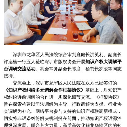
喜报 | 荔秀服饰文化街区知识产权保护工作站获评“优秀”等级
[2023-04-24]
深圳版权协会数字化升级，打造数字时代下的版权公共服务平台
[2023-04-24]
深圳市版权协会成功举办两场专业论坛，推动知识产权意识提升
[2023-04-24]
“积木像素”惊艳亮相！自助式元宇宙数字展厅编辑系统开启内容创意行业的数字化未来
[2023-04-24]
元宇宙与AI绘画相遇！《不存在美术馆》开启数字艺术新纪元
[2023-04-24]
深圳市龙华区人民法院综合审判庭庭长洪英利、副庭长
喜报 | 版权协会获颁5A级社会组织牌匾与证书
[2023-04-14]
许逸楠一行五人莅临深圳市版权协会开展
知识产权大调解平
喜报 | 市版权协会荣获市社会组织总会“优秀会员单位”称号
[2023-03-24]
台调研交流活动
。我会常务副会长陈彦、秘书长罗凌等同志
行业交流 | 市版权协会助力横岗眼镜知识产权保护工作站筹备
[2023-03-24]
接待。
交流会上，深圳市龙华区人民法院在双方已经签订的
党建活动 | 市版权协会党支部及入党积极分子学习两会精神
[2023-03-24]
《知识产权纠纷多元调解合作框架协议》
基础上，对知识产
深圳市龙岗区人民法院知识产权庭一行莅临我会参观交流
[2023-03-17]
权纠纷诉前调解的合作进一步深化细节交流。《框架协议》
旨在探索构建以司法调解为主导、行政调解为支撑、行业协
深圳市版权协会第五届会员代表大会第二次会议及春茗会顺利落幕
[2023-02-24]
会调解为补充、网络平台参与支持的知识产权联调新模式，
推动知识产权高质量发展——知识产权意识提升宣传推广会成功召开
[2023-02-24]
切实将非诉讼纠纷解决机制挺在前面，推动知识产权诉源治
推进版权强国建设 ——第十届“深圳版权金奖”颁奖典礼顺利举办
[2023-02-24]
理纵深发展。联合各方力量，高质高效化解龙华辖区内的知