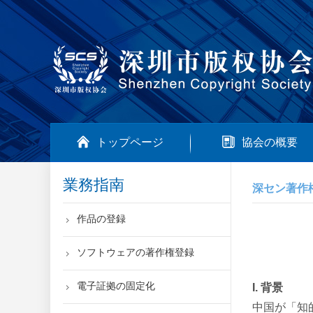
トップページ
協会の概要
業務指南
深セン著作
作品の登録
ソフトウェアの著作権登録
電子証拠の固定化
I. 背景
中国が「知