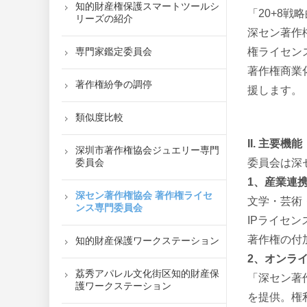
知的財産権保護スマートツールシ
「20+8
リーズの紹介
深セン著作
専門家鑑定委員会
権ライセン
著作権商業
著作権紛争の調停
援します。
類似度比較
II. 主要機能
深圳市著作権協会ジュエリー専門
委員会
委員会は深
1、産業連
深セン著作権協会 著作権ライセ
文学・芸術
ンス専門委員会
IPライセ
著作権の付
知的財産保護ワークステーション
2、オンラ
荔秀アパレル文化街区知的財産保
「深セン著
護ワークステーション
を提供。権