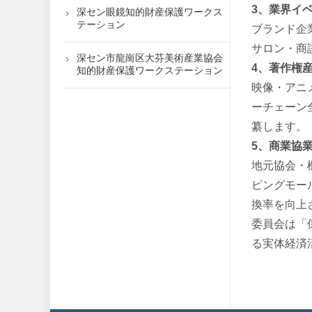
3、業界イ
深セン眼鏡知的財産保護ワークス
テーション
ブランド企
サロン・商
深セン市龍崗区大芬美術産業協会
4、著作権
知的財産保護ワークステーション
映像・アニ
ーチェーン
纂します。
5、商業協
地元協会・
ピングモー
換率を向上
委員会は「
る実体経済