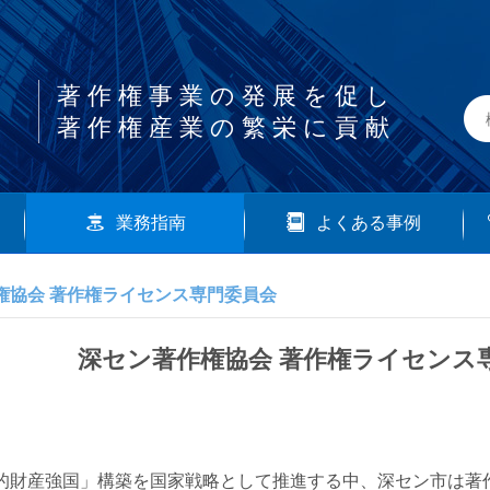
著作権事業の発展を促し
著作権産業の繁栄に貢献
業務指南
よくある事例
権協会 著作権ライセンス専門委員会
深セン著作権協会 著作権ライセンス
的財産強国」構築を国家戦略として推進する中、深セン市は著