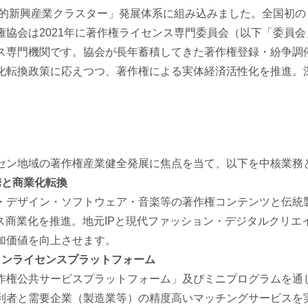
戦略的新興産業クラスター」発展体系に組み込みました。全国初
権協会は2021年に著作権ライセンス専門委員会（以下「委員
ス専門機関です。協会が長年蓄積してきた著作権登録・紛争調
化転換政策に応えつつ、著作権による実体経済活性化を推進。
セン地域の著作権産業健全発展に焦点を当て、以下を中核業務
携と商業化転換
・デザイン・ソフトウェア・音楽等の著作権コンテンツと伝統
ンス商業化を推進。地元IPと現代ファッション・デジタルクリ
加価値を向上させます。
インライセンスプラットフォーム
作権公共サービスプラットフォーム」及びミニプログラムを通
利者と需要企業（製造業等）の精度高いマッチングサービスを