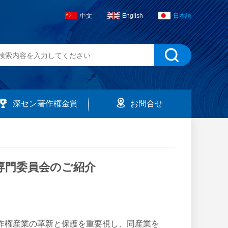
中文
English
日本語
深セン著作権金賞
お問合せ
専門委員会のご紹介
作権産業の革新と保護を重要視し、同産業を