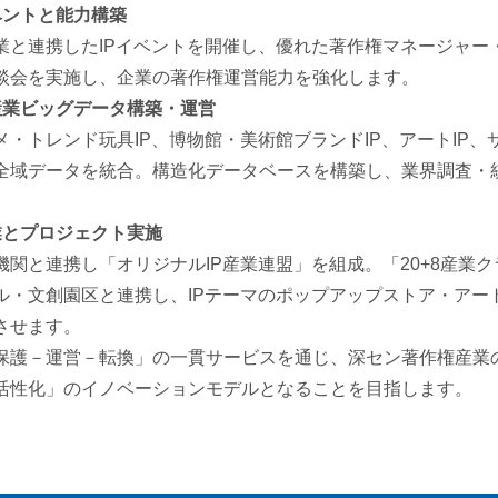
ベントと能力構築
業と連携したIPイベントを開催し、優れた著作権マネージャー
談会を実施し、企業の著作権運営能力を強化します。
産業ビッグデータ構築・運営
メ・トレンド玩具IP、博物館・美術館ブランドIP、アートIP
全域データを統合。構造化データベースを構築し、業界調査・
業とプロジェクト実施
機関と連携し「オリジナルIP産業連盟」を組成。「20+8産業
ル・文創園区と連携し、IPテーマのポップアップストア・アー
させます。
保護－運営－転換」の一貫サービスを通じ、深セン著作権産業
活性化」のイノベーションモデルとなることを目指します。